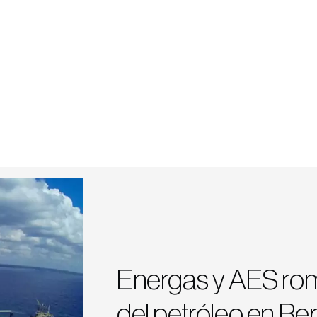
Energas y AES ro
del petróleo en R