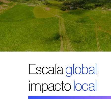
Escala
global
,
impacto
local